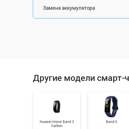
Замена аккумулятора
Замена экрана
Замена шлейфа матрицы
Замена микрофона
Другие модели смарт-ч
Замена кнопки включения
Замена Wi-Fi
Huawei Honor Band 3
Band 5
Carbon
Замена Bluetooth