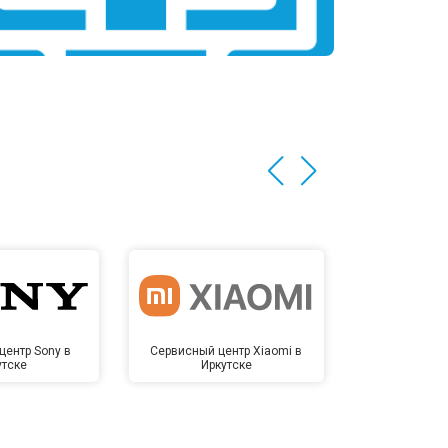
центр Sony в
Сервисный центр Xiaomi в
Сервисный 
утске
Иркутске
Ирк