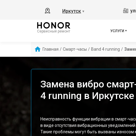
ул
Иркутск
▼
УСЛУГИ
Сервисный ремонт
Главная
/
Смарт-часы
/
Band 4 running
/
Заме
Замена вибро смарт
4 running в Иркутске
Неисправность функции вибрации в смарт-часа
в виде отсутствия вибрационных уведомлений 
Такие проблемы могут быть вызваны износом 