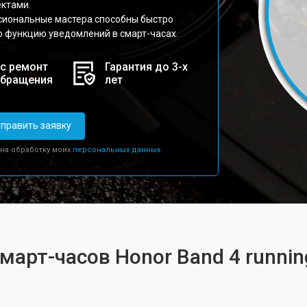
ктами.
сиональные мастера способны быстро
 функцию уведомлений в смарт-часах.
с ремонт
Гарантия до 3-х
обращения
лет
править заявку
 на обработку моих
персональных данных.
март-часов Honor Band 4 runnin