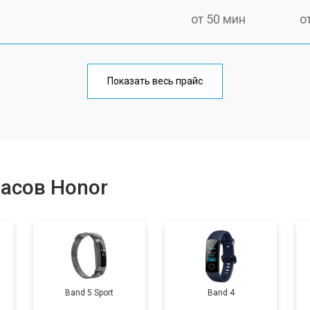
от 50 мин
о
от 60 мин
о
Показать весь прайс
от 40 мин
о
от 50 мин
о
асов Honor
от 50 мин
о
от 70 мин
о
Band 5 Sport
Band 4
от 50 мин
о